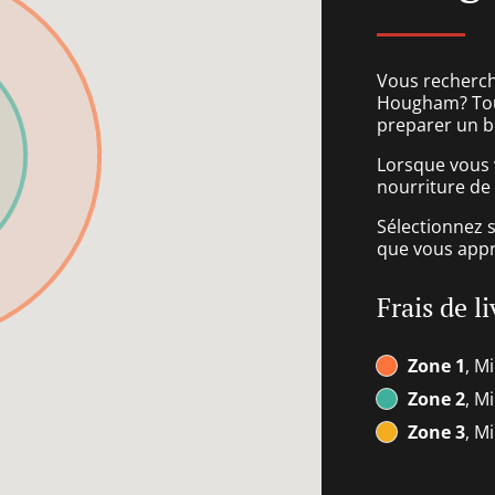
Vous recherch
Hougham? Tout
preparer un b
Lorsque vous v
nourriture de
Sélectionnez 
que vous appré
Frais de l
Zone 1
, M
Zone 2
, M
Zone 3
, M