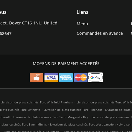
ous
Liens
reet, Dover CT16 1NU, United
Menu
Commandez en avance
268647
MOYENS DE PAIEMENT ACCEPTÉS
.
Livraison de plats cuisinés Turc Whitfield Pineham
Livraison de plats cuisinés Turc Whitfi
.
.
 plats cuisinés Turc Swingate
Livraison de plats cuisinés Turc Pineham
Livraison de plats
.
.
rdswell
Livraison de plats cuisinés Turc Saint Margarets Bay
Livraison de plats cuisinés
.
.
e plats cuisinés Turc Ewell Minnis
Livraison de plats cuisinés Turc West Langdon
Livraison
.
.
.
e
Livraison de plats cuisinés Turc Sutton
Livraison de plats cuisinés Turc Ringwould
Liv