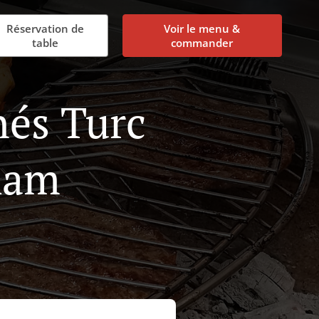
Réservation de
Voir le menu &
table
commander
nés Turc
ham