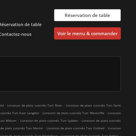
Réservation de table
Réservation de table
Voir le menu & commander
Contactez-nous
.
.
eld
Livraison de plats cuisinés Turc River
Livraison de plats cuisinés Turc Saint
.
.
 cuisinés Turc East Langdon
Livraison de plats cuisinés Turc Westcliffe
Livraison
.
.
 Turc Alkham
Livraison de plats cuisinés Turc Lydden
Livraison de plats cuisinés
.
.
 de plats cuisinés Turc Martin
Livraison de plats cuisinés Turc Coldred
Livraison
.
.
raison de plats cuisinés Turc Kingsdown
Livraison de plats cuisinés Turc Ashley