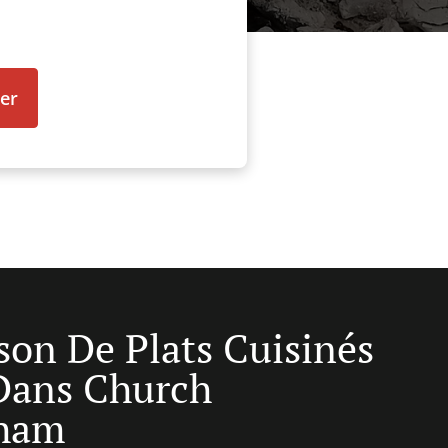
er
ison De Plats Cuisinés
Dans Church
ham