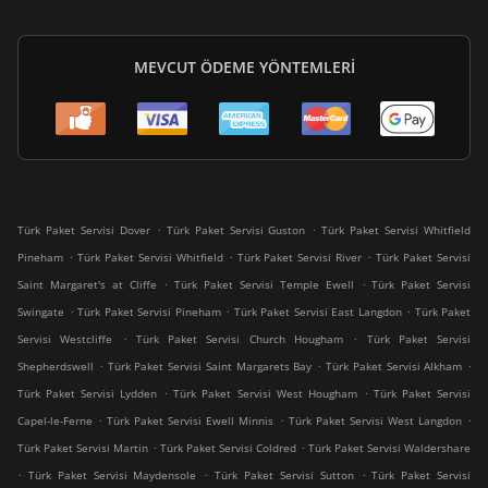
MEVCUT ÖDEME YÖNTEMLERI
.
.
Türk Paket Servisi Dover
Türk Paket Servisi Guston
Türk Paket Servisi Whitfield
.
.
.
Pineham
Türk Paket Servisi Whitfield
Türk Paket Servisi River
Türk Paket Servisi
.
.
Saint Margaret's at Cliffe
Türk Paket Servisi Temple Ewell
Türk Paket Servisi
.
.
.
Swingate
Türk Paket Servisi Pineham
Türk Paket Servisi East Langdon
Türk Paket
.
.
Servisi Westcliffe
Türk Paket Servisi Church Hougham
Türk Paket Servisi
.
.
.
Shepherdswell
Türk Paket Servisi Saint Margarets Bay
Türk Paket Servisi Alkham
.
.
Türk Paket Servisi Lydden
Türk Paket Servisi West Hougham
Türk Paket Servisi
.
.
.
Capel-le-Ferne
Türk Paket Servisi Ewell Minnis
Türk Paket Servisi West Langdon
.
.
Türk Paket Servisi Martin
Türk Paket Servisi Coldred
Türk Paket Servisi Waldershare
.
.
.
Türk Paket Servisi Maydensole
Türk Paket Servisi Sutton
Türk Paket Servisi