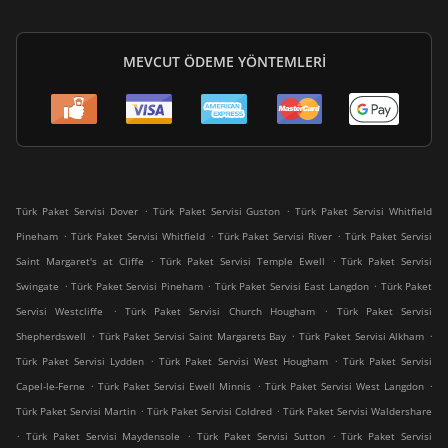
MEVCUT ÖDEME YÖNTEMLERI
.
.
Türk Paket Servisi Dover
Türk Paket Servisi Guston
Türk Paket Servisi Whitfield
.
.
.
Pineham
Türk Paket Servisi Whitfield
Türk Paket Servisi River
Türk Paket Servisi
.
.
Saint Margaret's at Cliffe
Türk Paket Servisi Temple Ewell
Türk Paket Servisi
.
.
.
Swingate
Türk Paket Servisi Pineham
Türk Paket Servisi East Langdon
Türk Paket
.
.
Servisi Westcliffe
Türk Paket Servisi Church Hougham
Türk Paket Servisi
.
.
.
Shepherdswell
Türk Paket Servisi Saint Margarets Bay
Türk Paket Servisi Alkham
.
.
Türk Paket Servisi Lydden
Türk Paket Servisi West Hougham
Türk Paket Servisi
.
.
.
Capel-le-Ferne
Türk Paket Servisi Ewell Minnis
Türk Paket Servisi West Langdon
.
.
Türk Paket Servisi Martin
Türk Paket Servisi Coldred
Türk Paket Servisi Waldershare
.
.
.
Türk Paket Servisi Maydensole
Türk Paket Servisi Sutton
Türk Paket Servisi